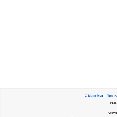
О
Мире Муз
|
Прави
Разр
Copyri