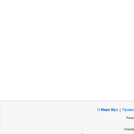
О
Мире Муз
|
Прави
Разр
Copyri