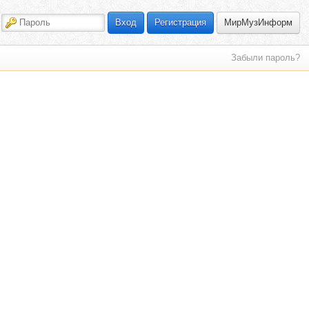
МирМузИнформ
Вход
Регистрация
Забыли пароль?