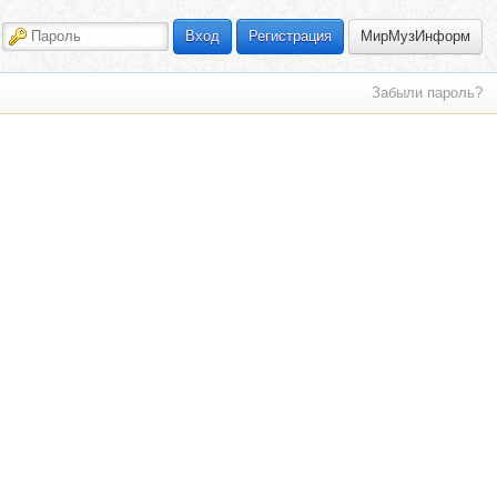
МирМузИнформ
Вход
Регистрация
Забыли пароль?