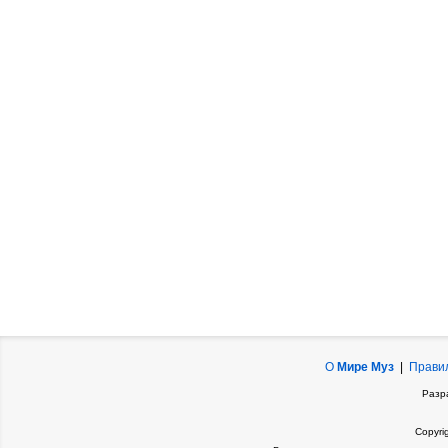
О
Мире Муз
|
Прави
Разр
Copyri