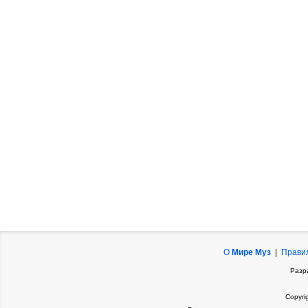
О
Мире Муз
|
Прави
Разр
Copyri