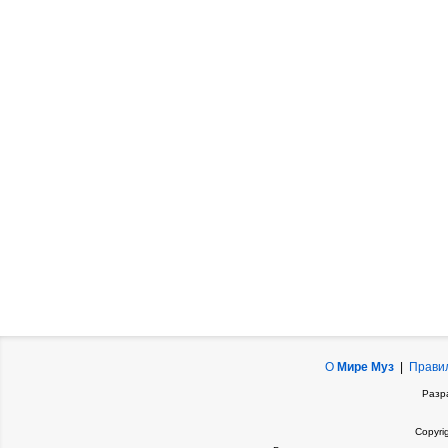
О
Мире Муз
|
Прави
Разр
Copyri