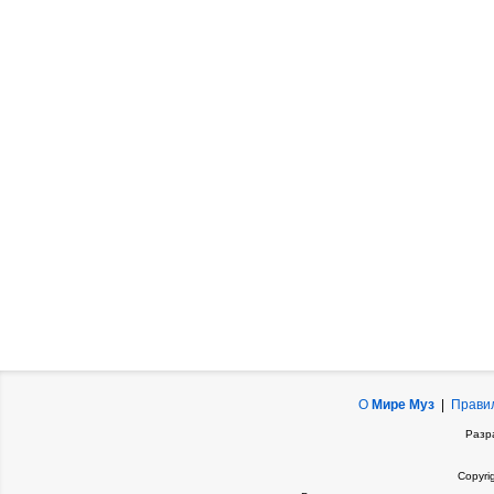
О
Мире Муз
|
Прави
Разр
Copyri