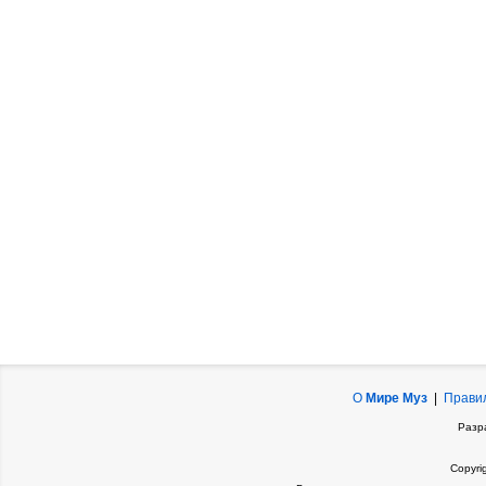
О
Мире Муз
|
Прави
Разр
Copyri