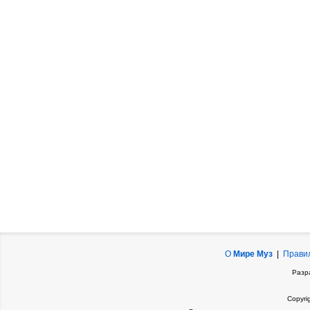
О
Мире Муз
|
Прави
Разр
Copyri