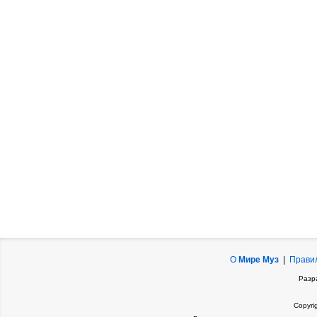
О
Мире Муз
|
Прави
Разр
Copyri