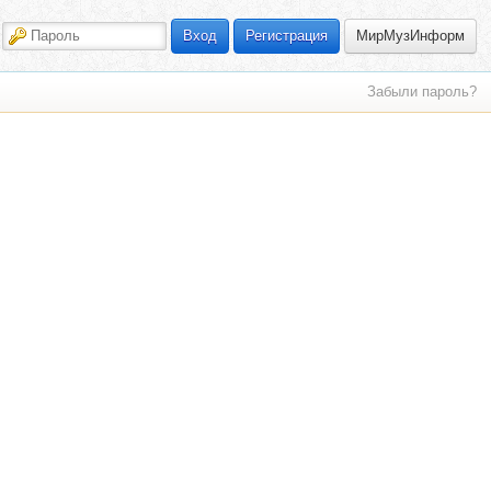
МирМузИнформ
Вход
Регистрация
Забыли пароль?