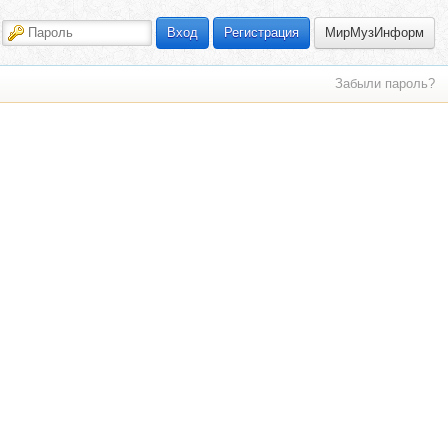
МирМузИнформ
Вход
Регистрация
Забыли пароль?