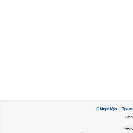
О
Мире Муз
|
Прави
Разр
Copyri