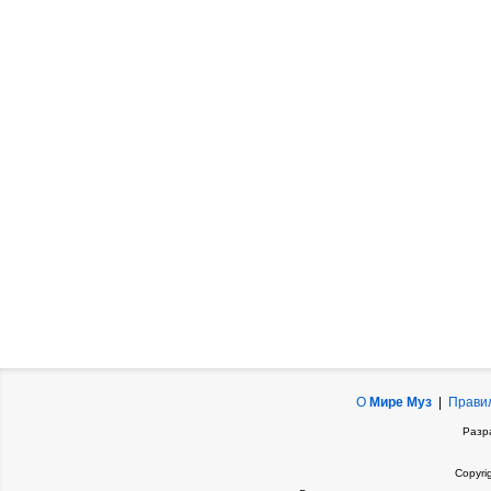
О
Мире Муз
|
Прави
Разр
Copyri