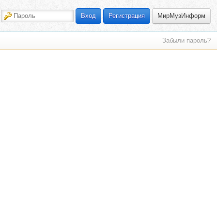
МирМузИнформ
Вход
Регистрация
Забыли пароль?