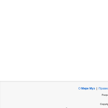
О
Мире Муз
|
Прави
Разр
Copyri