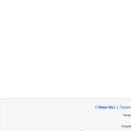
О
Мире Муз
|
Прави
Разр
Copyri