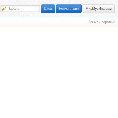
МирМузИнформ
Вход
Регистрация
Забыли пароль?