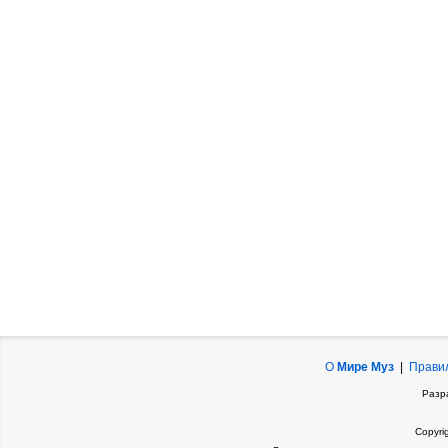
О
Мире Муз
|
Прави
Разр
Copyri