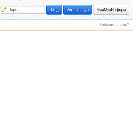
МирМузИнформ
Вход
Регистрация
Забыли пароль?