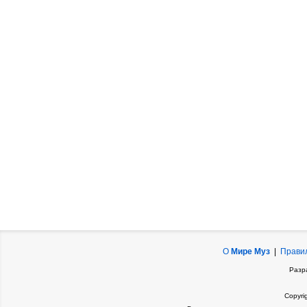
О
Мире Муз
|
Прави
Разр
Copyri