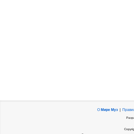
О
Мире Муз
|
Прави
Разр
Copyri