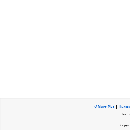
О
Мире Муз
|
Прави
Разр
Copyri