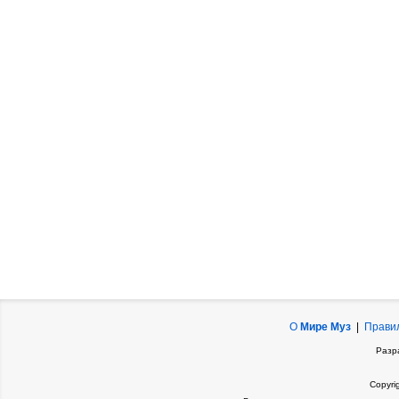
О
Мире Муз
|
Прави
Разр
Copyri