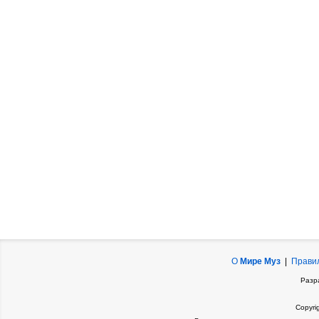
О
Мире Муз
|
Прави
Разр
Copyri