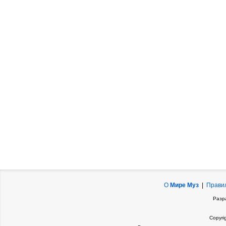
О
Мире Муз
|
Прави
Разр
Copyri