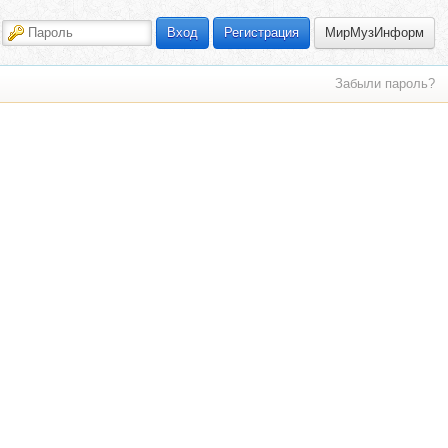
МирМузИнформ
Вход
Регистрация
Забыли пароль?