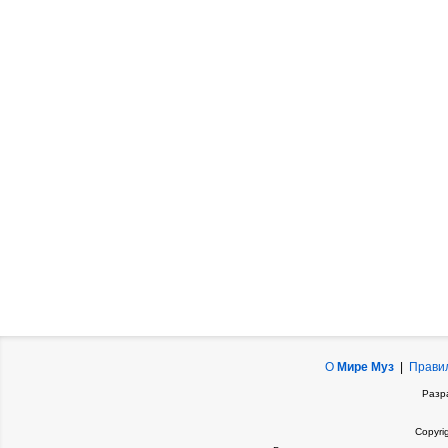
О
Мире Муз
|
Прави
Разр
Copyri