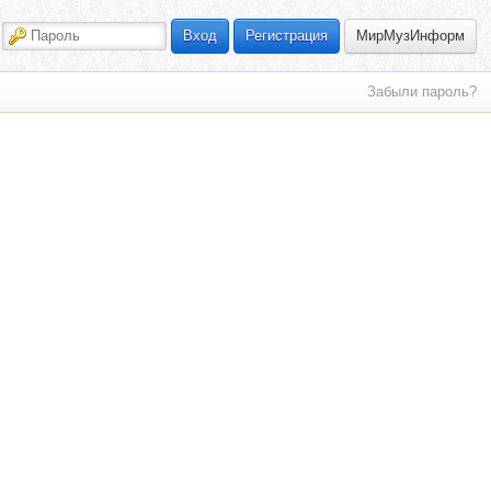
МирМузИнформ
Вход
Регистрация
Забыли пароль?