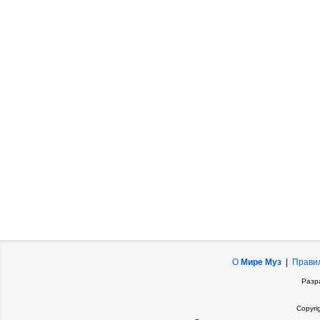
О
Мире Муз
|
Прави
Разр
Copyri