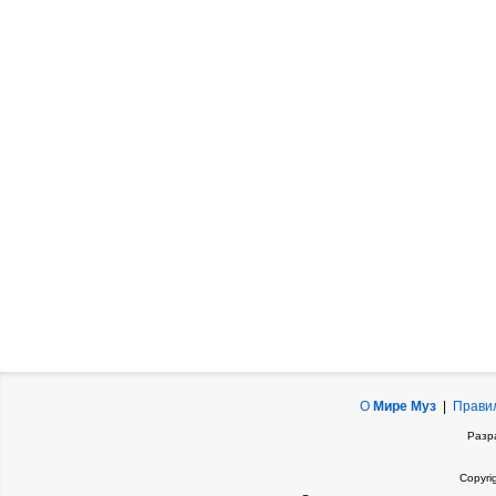
О
Мире Муз
|
Прави
Разр
Copyri