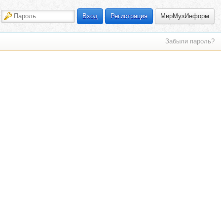
МирМузИнформ
Вход
Регистрация
Забыли пароль?