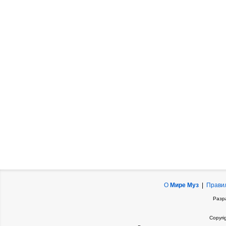
О
Мире Муз
|
Прави
Разр
Copyri