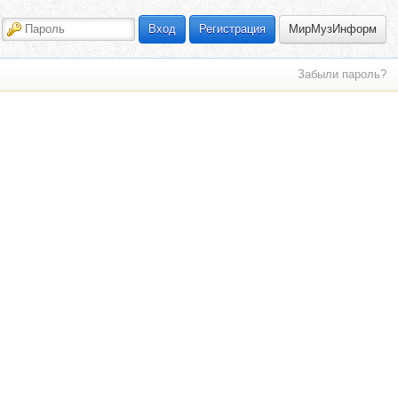
МирМузИнформ
Вход
Регистрация
Забыли пароль?