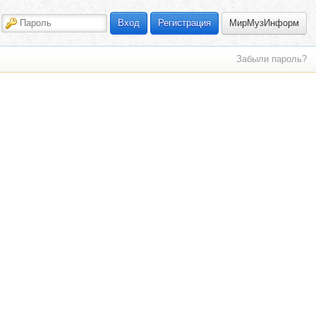
МирМузИнформ
Вход
Регистрация
Забыли пароль?