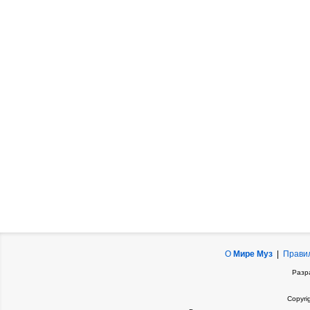
О
Мире Муз
|
Прави
Разр
Copyri