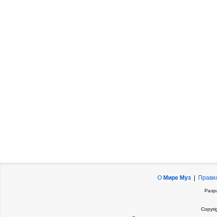
О
Мире Муз
|
Прави
Разр
Copyri