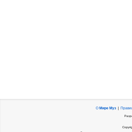
О
Мире Муз
|
Прави
Разр
Copyri