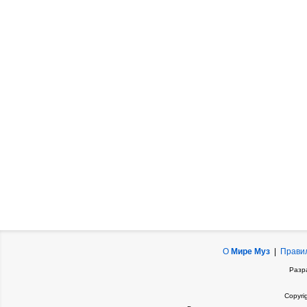
О
Мире Муз
|
Прави
Разр
Copyri