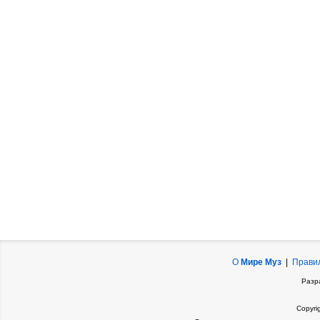
О
Мире Муз
|
Прави
Разр
Copyri