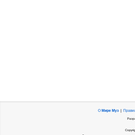
О
Мире Муз
|
Прави
Разр
Copyri