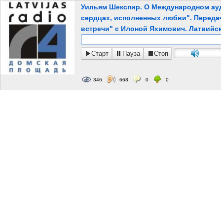
Уильям Шекспир. О Международном ауд
сердцах, исполненных любви". Передач
встречи" с Илоной Яхимович. Латвийск
Старт
Пауза
Стоп
346
668
0
0