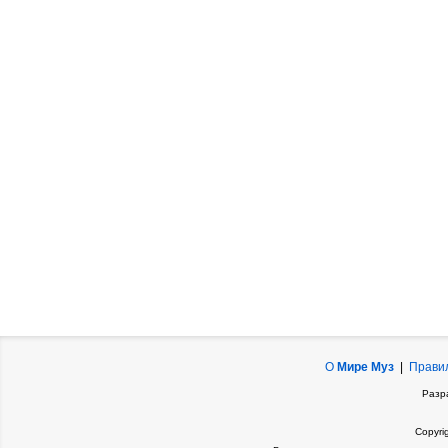
О
Мире Муз
|
Прави
Разр
Copyri