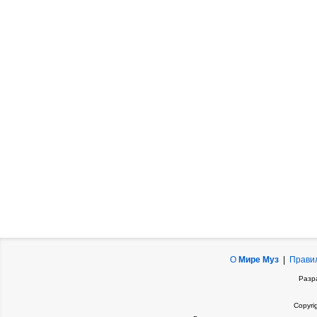
О
Мире Муз
|
Прави
Разр
Copyri