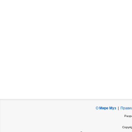
О
Мире Муз
|
Прави
Разр
Copyri