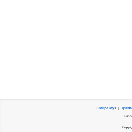
О
Мире Муз
|
Прави
Разр
Copyri