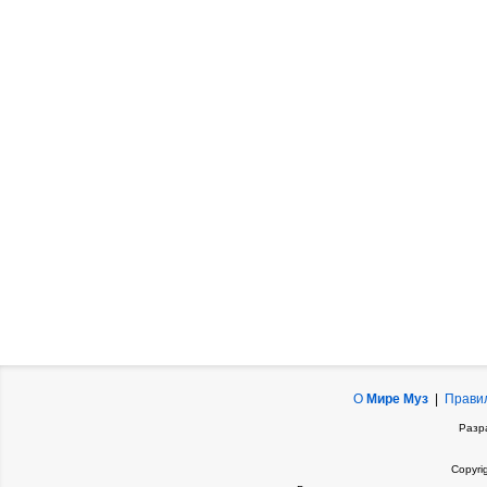
О
Мире Муз
|
Прави
Разр
Copyri