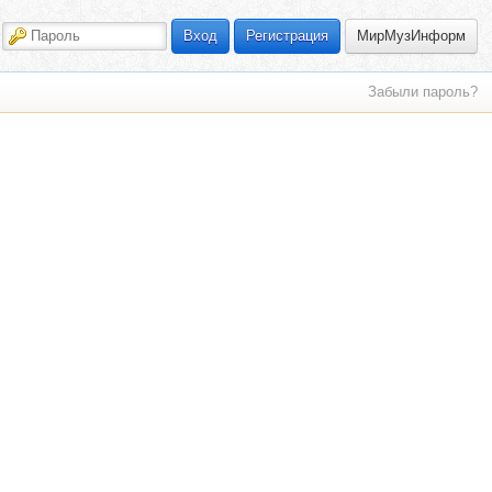
МирМузИнформ
Вход
Регистрация
Забыли пароль?