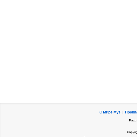
О
Мире Муз
|
Прави
Разр
Copyri